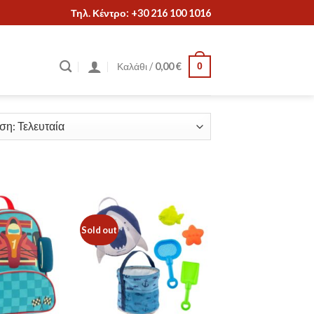
Τηλ. Κέντρο: +30 216 100 1016
Καλάθι /
0,00
€
0
+
+
ΣΑΙΖΌΝ
Sold out