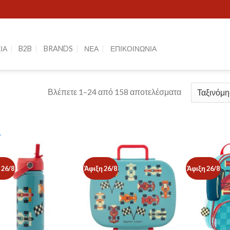
ΙΑ
B2B
BRANDS
ΝΕΑ
ΕΠΙΚΟΙΝΩΝΙΑ
Βλέπετε 1–24 από 158 αποτελέσματα
+
ΜΆΡΚΕΣ
ΚΑΤΗΓΟΡΊΕΣ
 26/8
Άφιξη 26/8
Άφιξη 26/8