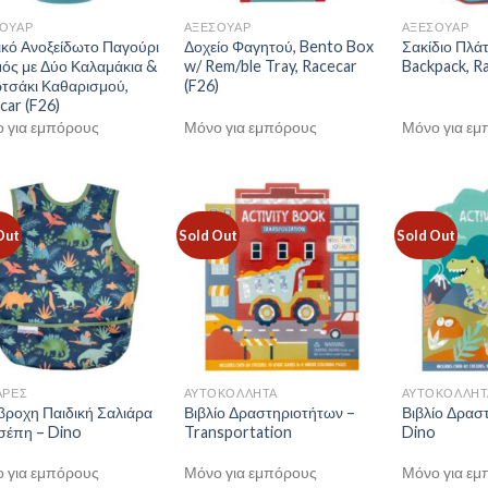
ΟΥΑΡ
ΑΞΕΣΟΥΑΡ
ΑΞΕΣΟΥΑΡ
ικό Ανοξείδωτο Παγούρι
Δοχείο Φαγητού, Bento Box
Σακίδιο Πλάτ
ός με Δύο Καλαμάκια &
w/ Rem/ble Tray, Racecar
Backpack, Ra
τσάκι Καθαρισμού,
(F26)
car (F26)
 για εμπόρους
Μόνο για εμπόρους
Μόνο για εμ
Out
Sold Out
Sold Out
ΑΡΕΣ
ΑΥΤΟΚΟΛΛΗΤΑ
ΑΥΤΟΚΟΛΛΗΤ
βροχη Παιδική Σαλιάρα
Βιβλίο Δραστηριοτήτων –
Βιβλίο Δρασ
σέπη – Dino
Transportation
Dino
 για εμπόρους
Μόνο για εμπόρους
Μόνο για εμ