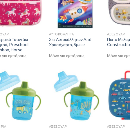
ΟΥΑΡ
ΑΥΤΟΚΟΛΛΗΤΑ
ΑΞΕΣΟΥΑΡ
ερμικό Τσαντάκι
Σετ Αυτοκόλλητων Από
Πιάτο Μελαμ
τού, Preschool
Χρυσόχαρτο, Space
Constructi
hbox, Horse
 για εμπόρους
Μόνο για εμπόρους
Μόνο για εμ
ΡΙΑ
ΑΞΕΣΟΥΑΡ
ΑΞΕΣΟΥΑΡ