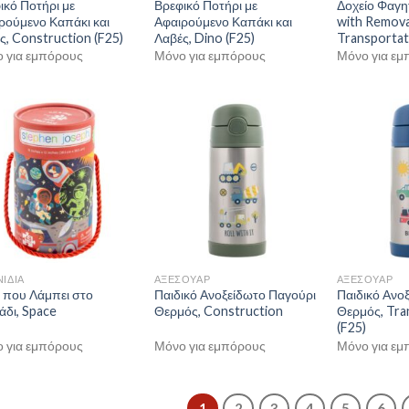
ικό Ποτήρι με
Βρεφικό Ποτήρι με
Δοχείο Φαγη
ρούμενο Καπάκι και
Αφαιρούμενο Καπάκι και
with Remova
ς, Construction (F25)
Λαβές, Dino (F25)
Transportat
 για εμπόρους
Μόνο για εμπόρους
Μόνο για εμ
ΝΙΔΙΑ
ΑΞΕΣΟΥΑΡ
ΑΞΕΣΟΥΑΡ
 που Λάμπει στο
Παιδικό Ανοξείδωτο Παγούρι
Παιδικό Ανο
άδι, Space
Θερμός, Construction
Θερμός, Tra
(F25)
 για εμπόρους
Μόνο για εμπόρους
Μόνο για εμ
1
2
3
4
5
6