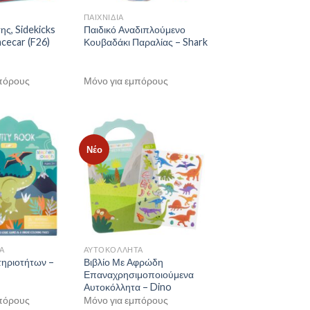
ΠΑΙΧΝΙΔΙΑ
ης, Sidekicks
Παιδικό Αναδιπλούμενο
cecar (F26)
Κουβαδάκι Παραλίας – Shark
πόρους
Μόνο για εμπόρους
Νέο
Α
ΑΥΤΟΚΟΛΛΗΤΑ
τηριοτήτων –
Βιβλίο Με Αφρώδη
Επαναχρησιμοποιούμενα
Αυτοκόλλητα – Dino
πόρους
Μόνο για εμπόρους