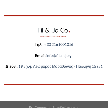
Τηλ.:
+30 2161001016
Email:
​info@filandjo.gr
Διεύθ.:
​​19,5 χλμ Λεωφόρος Μαραθώνος - ​​Παλλήνη 15351
ErpConnect
by
NewSoftware.gr