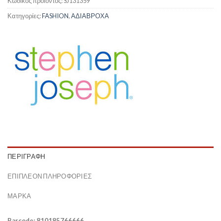
Κωδικός προϊόντος:
SJ131359
Κατηγορίες:
FASHION
,
ΑΔΙΑΒΡΟΧΑ
ΠΕΡΙΓΡΑΦΉ
ΕΠΙΠΛΈΟΝ ΠΛΗΡΟΦΟΡΊΕΣ
ΜΆΡΚΑ
Barcode: 810185766666