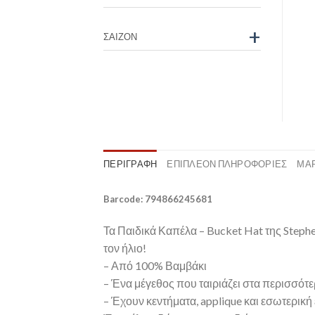
+
ΣΑΙΖΌΝ
ΠΕΡΙΓΡΑΦΉ
ΕΠΙΠΛΈΟΝ ΠΛΗΡΟΦΟΡΊΕΣ
ΜΆ
Barcode: 794866245681
Τα Παιδικά Καπέλα – Bucket Hat της Stephe
τον ήλιο!
– Από 100% Βαμβάκι
– Ένα μέγεθος που ταιριάζει στα περισσότ
– Έχουν κεντήματα, applique και εσωτερικ