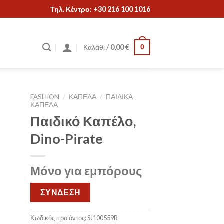
Τηλ. Κέντρο: +30 216 100 1016
Καλάθι /
0,00
€
0
FASHION
/
ΚΑΠΕΛΑ
/
ΠΑΙΔΙΚΑ
ΚΑΠΕΛΑ
Παιδικό Καπέλο,
Dino-Pirate
Μόνο για εμπόρους
ΣΥΝΔΕΣΗ
Κωδικός προϊόντος:
SJ100559B