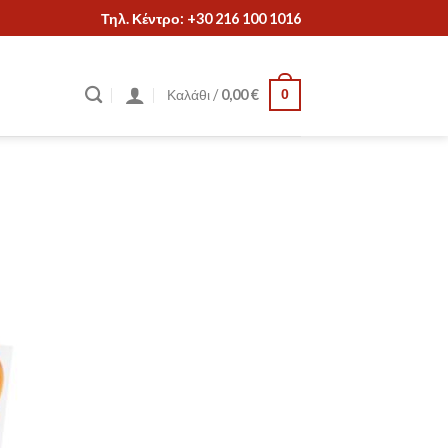
Τηλ. Κέντρο: +30 216 100 1016
Καλάθι /
0,00
€
0