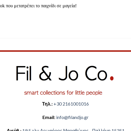
ook
που μετατρέπει το παιχνίδι σε μαγεία!
Τηλ.:
+30 2161001016
Email:
​info@filandjo.gr
Διεύθ.:
​​19,5 χλμ Λεωφόρος Μαραθώνος - ​​Παλλήνη 15351