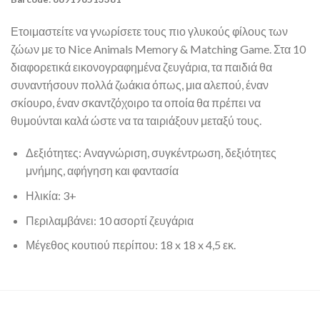
Ετοιμαστείτε να γνωρίσετε τους πιο γλυκούς φίλους των
ζώων με το Nice Animals Memory & Matching Game. Στα 10
διαφορετικά εικονογραφημένα ζευγάρια, τα παιδιά θα
συναντήσουν πολλά ζωάκια όπως, μια αλεπού, έναν
σκίουρο, έναν σκαντζόχοιρο τα οποία θα πρέπει να
θυμούνται καλά ώστε να τα ταιριάξουν μεταξύ τους.
Δεξιότητες: Αναγνώριση, συγκέντρωση, δεξιότητες
μνήμης, αφήγηση και φαντασία
Ηλικία: 3+
Περιλαμβάνει: 10 ασορτί ζευγάρια
Μέγεθος κουτιού περίπου: 18 x 18 x 4,5 εκ.