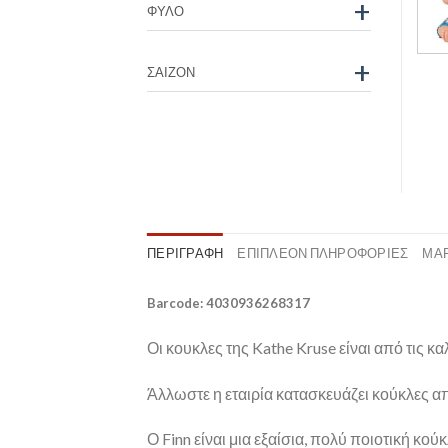
+
ΦΎΛΟ
+
ΣΑΙΖΌΝ
ΠΕΡΙΓΡΑΦΉ
ΕΠΙΠΛΈΟΝ ΠΛΗΡΟΦΟΡΊΕΣ
ΜΆ
Barcode: 4030936268317
Οι κουκλες της Kathe Kruse είναι από τις 
Άλλωστε η εταιρία κατασκευάζει κούκλες α
Ο Finn είναι μια εξαίσια, πολύ ποιοτική κού