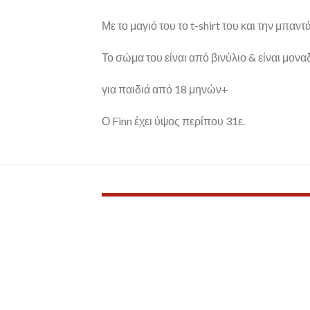
Με το μαγιό του το t-shirt του και την μπαν
Το σώμα του είναι από βινύλιο & είναι μον
για παιδιά από 18 μηνών+
Ο Finn έχει ύψος περίπου 31ε.