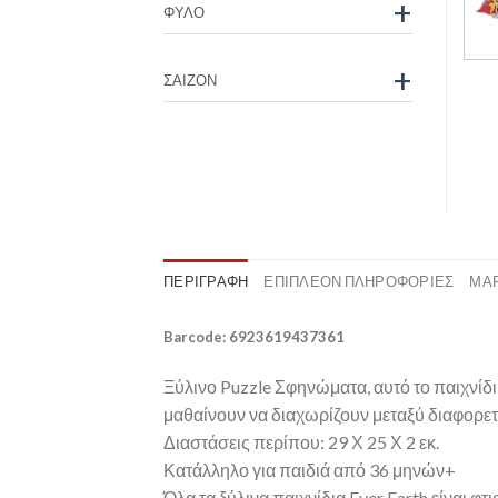
+
ΦΎΛΟ
+
ΣΑΙΖΌΝ
ΠΕΡΙΓΡΑΦΉ
ΕΠΙΠΛΈΟΝ ΠΛΗΡΟΦΟΡΊΕΣ
ΜΆ
Barcode: 6923619437361
Ξύλινο Puzzle Σφηνώματα, αυτό το παιχνίδι
μαθαίνουν να διαχωρίζουν μεταξύ διαφορε
Διαστάσεις περίπου: 29 Χ 25 Χ 2 εκ.
Κατάλληλο για παιδιά από 36 μηνών+
Όλα τα ξύλινα παιχνίδια Ever Earth είναι