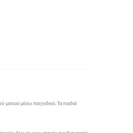
ού-ματιού μέσω παιχνιδιού. Τα παιδιά
 πληρούν όλες τις ευρωπαικές προδιαγραφές