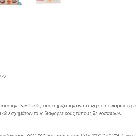
ΡΚΑ
 από την Ever Earth, υποστηρίζει την ανάπτυξη συντονισμού χερι
τικών σχημάτων τους διαφορετικούς τύπους δεινοσαύρων.
 φτιαγμένα από 100% FSC-πιστοποιημένο ξύλο (FSC C106741) και