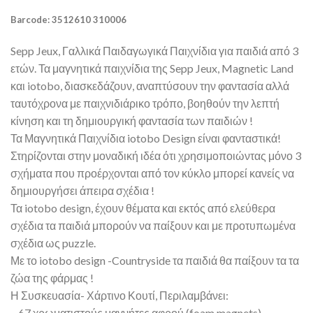
Barcode: 3512610 310006
Sepp Jeux, Γαλλικά Παιδαγωγικά Παιχνίδια για παιδιά από 3
ετών. Τα μαγνητικά παιχνίδια της Sepp Jeux, Magnetic Land
και iotobo, διασκεδάζουν, αναπτύσουν την φαντασία αλλά
ταυτόχρονα με παιχνιδιάρικο τρόπο, βοηθούν την λεπτή
κίνηση και τη δημιουργική φαντασία των παιδιών !
Τα Μαγνητικά Παιχνίδια iotobo Design είναι φανταστικά!
Στηρίζονται στην μοναδική ιδέα ότι χρησιμοποιώντας μόνο 3
σχήματα που προέρχονται από τον κύκλο μπορεί κανείς να
δημιουργήσει άπειρα σχέδια !
Τα iotobo design, έχουν θέματα και εκτός από ελεύθερα
σχέδια τα παιδιά μπορούν να παίξουν και με προτυπωμένα
σχέδια ως puzzle.
Με το iotobo design -Countryside τα παιδιά θα παίξουν τα τα
ζώα της φάρμας !
Η Συσκευασία- Χάρτινο Κουτί, Περιλαμβάνει:
– 67 χρωματιστούς μαγνήτες αφρού (foam magnets)