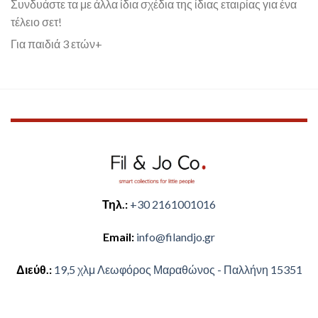
Συνδυάστε τα με άλλα ίδια σχέδια της ίδιας εταιρίας για ένα
τέλειο σετ!
Για παιδιά 3 ετών+
Τηλ.:
+30 2161001016
Email:
​info@filandjo.gr
Διεύθ.:
​​19,5 χλμ Λεωφόρος Μαραθώνος - ​​Παλλήνη 15351