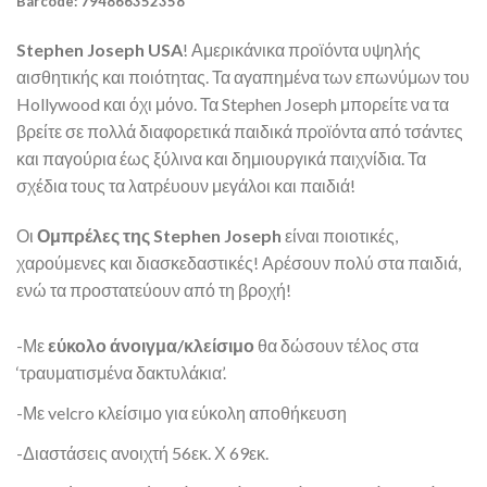
Barcode: 794866352358
Stephen Joseph USA
! Αμερικάνικα προϊόντα υψηλής
αισθητικής και ποιότητας. Τα αγαπημένα των επωνύμων του
Hollywood και όχι μόνο. Τα Stephen Joseph μπορείτε να τα
βρείτε σε πολλά διαφορετικά παιδικά προϊόντα από τσάντες
και παγούρια έως ξύλινα και δημιουργικά παιχνίδια. Τα
σχέδια τους τα λατρέυουν μεγάλοι και παιδιά!
Οι
Ομπρέλες της Stephen Joseph
είναι ποιοτικές,
χαρούμενες και διασκεδαστικές! Αρέσουν πολύ στα παιδιά,
ενώ τα προστατεύουν από τη βροχή!
-Με
εύκολο άνοιγμα/κλείσιμο
θα δώσουν τέλος στα
‘τραυματισμένα δακτυλάκια’.
-Με velcro κλείσιμο για εύκολη αποθήκευση
-Διαστάσεις ανοιχτή 56εκ. Χ 69εκ.