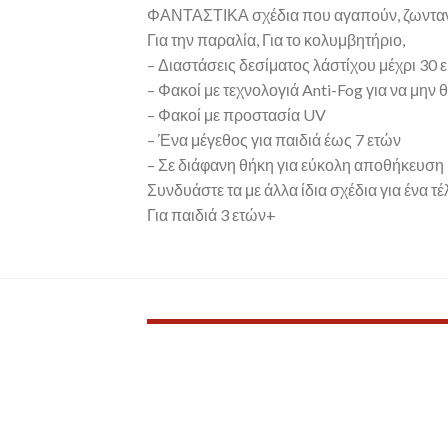
ΦΑΝΤΑΣΤΙΚΑ σχέδια που αγαπούν, ζωντανά
Για την παραλία, Για το κολυμβητήριο,
– Διαστάσεις δεσίματος λάστίχου μέχρι 30 
– Φακοί με τεχνολογιά Anti-Fog για να μην
– Φακοί με προστασία UV
– Ένα μέγεθος για παιδιά έως 7 ετών
– Σε διάφανη θήκη για εύκολη αποθήκευση
Συνδυάστε τα με άλλα ίδια σχέδια για ένα τέ
Για παιδιά 3 ετών+