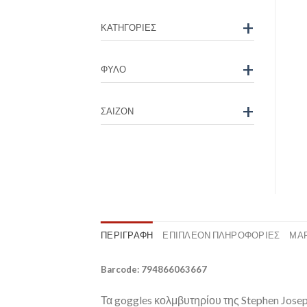
+
ΚΑΤΗΓΟΡΊΕΣ
+
ΦΎΛΟ
+
ΣΑΙΖΌΝ
ΠΕΡΙΓΡΑΦΉ
ΕΠΙΠΛΈΟΝ ΠΛΗΡΟΦΟΡΊΕΣ
ΜΆ
Barcode: 794866063667
Τα goggles κολμβυτηρίου της Stephen Jose