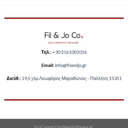
Τηλ.:
+30 2161001016
Email:
​info@filandjo.gr
Διεύθ.:
​​19,5 χλμ Λεωφόρος Μαραθώνος - ​​Παλλήνη 15351
ErpConnect
by
NewSoftware.gr