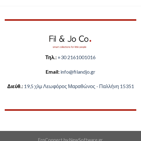
Τηλ.:
+30 2161001016
Email:
​info@filandjo.gr
Διεύθ.:
​​19,5 χλμ Λεωφόρος Μαραθώνος - ​​Παλλήνη 15351
ErpConnect
by
NewSoftware.gr