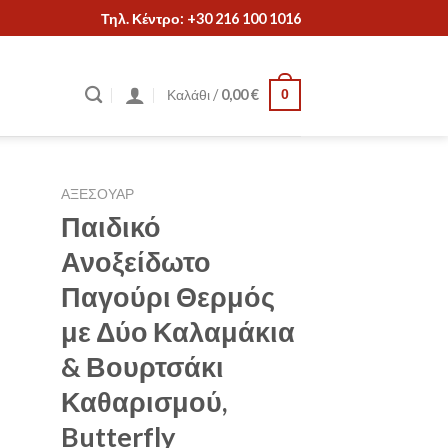
Τηλ. Κέντρο: +30 216 100 1016
Καλάθι /
0,00
€
0
ΑΞΕΣΟΥΑΡ
Παιδικό
Ανοξείδωτο
Παγούρι Θερμός
με Δύο Καλαμάκια
& Βουρτσάκι
Καθαρισμού,
Butterfly