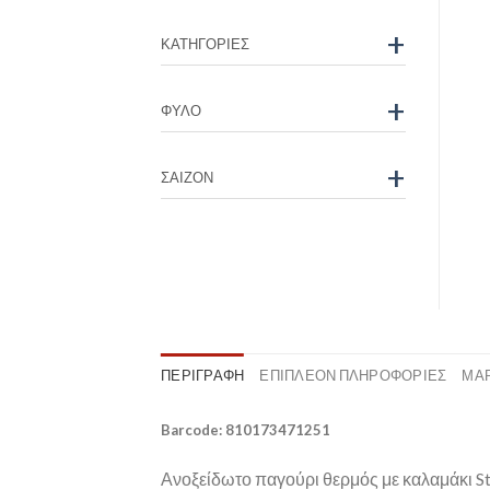
+
ΚΑΤΗΓΟΡΊΕΣ
+
ΦΎΛΟ
+
ΣΑΙΖΌΝ
ΠΕΡΙΓΡΑΦΉ
ΕΠΙΠΛΈΟΝ ΠΛΗΡΟΦΟΡΊΕΣ
ΜΆ
Barcode: 810173471251
Ανοξείδωτο παγούρι θερμός με καλαμάκι Ste