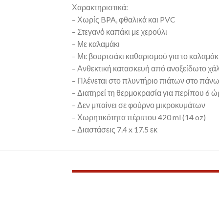
Χαρακτηριστικά:
– Χωρίς BPA, φθαλικά και PVC
– Στεγανό καπάκι με χερούλι
– Με καλαμάκι
– Με βουρτσάκι καθαρισμού για το καλαμάκ
– Ανθεκτική κατασκευή από ανοξείδωτο χάλ
– Πλένεται στο πλυντήριο πιάτων στο πάνω
– Διατηρεί τη θερμοκρασία για περίπου 6 ώ
– Δεν μπαίνει σε φούρνο μικροκυμάτων
– Χωρητικότητα πέριπου 420 ml (14 oz)
– Διαστάσεις 7.4 x 17.5 εκ