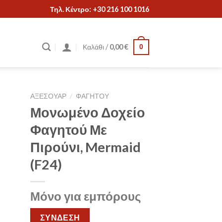
Τηλ. Κέντρο: +30 216 100 1016
Καλάθι /
0,00
€
0
ΑΞΕΣΟΥΑΡ
/
ΦΑΓΗΤΟΥ
Μονωμένο Δοχείο
Φαγητού Με
Πιρούνι, Mermaid
(F24)
Μόνο για εμπόρους
ΣΥΝΔΕΣΗ