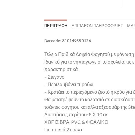
ΠΕΡΙΓΡΑΦΉ
ΕΠΙΠΛΈΟΝ ΠΛΗΡΟΦΟΡΊΕΣ
ΜΆ
Barcode: 810149550126
Τέλεια Παιδικά Δοχεία Φαγητού με μόνωση 
Ιδανικό για το νηπιαγωγείο, το σχολείο, τις 
Χαρακτηριστικά
– Στεγανό
– Περιλαμβάνει πιρούνι
– Κρατάει το περιεχόμενο ζεστό ή κρύο για 
Θα μετατρέψουν το κολατσιό σε διασκέδαση μ
τσάντες φαγητού και άλλα αξεσουάρ της St
Διαστάσεις περίπου: 8 Χ 10 εκ.
ΧΩΡΙΣ ΒΡΑ, PVC & ΦΘΑΛΙΚΟ
Για παιδιά 2 ετών+