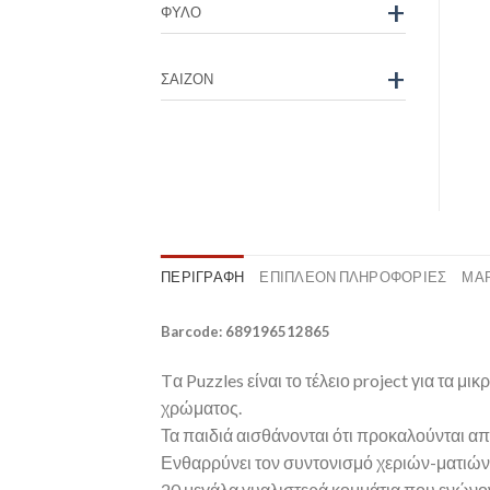
+
ΦΎΛΟ
+
ΣΑΙΖΌΝ
ΠΕΡΙΓΡΑΦΉ
ΕΠΙΠΛΈΟΝ ΠΛΗΡΟΦΟΡΊΕΣ
ΜΆ
Barcode: 689196512865
Tα Puzzles είναι το τέλειο project για τα
χρώματος.
Τα παιδιά αισθάνονται ότι προκαλούνται απ
Ενθαρρύνει τον συντονισμό χεριών-ματιών, 
20 μεγάλα γυαλιστερά κομμάτια που ενώνον