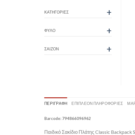
+
ΚΑΤΗΓΟΡΊΕΣ
+
ΦΎΛΟ
+
ΣΑΙΖΌΝ
ΠΕΡΙΓΡΑΦΉ
ΕΠΙΠΛΈΟΝ ΠΛΗΡΟΦΟΡΊΕΣ
ΜΆ
Barcode: 794866096962
Παιδικό Σακίδιο Πλάτης Classic Backpack St