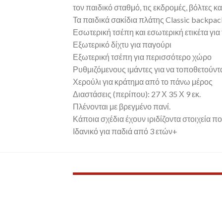
τον παιδικό σταθμό, τις εκδρομές, βόλτες κ
Τα παιδικά σακίδια πλάτης Classic backpac
Εσωτερική τσέπη και εσωτερική ετικέτα για
Εξωτερικό δίχτυ για παγούρι
Εξωτερική τσέπη για περισσότερο χώρο
Ρυθμιζόμενους ιμάντες για να τοποθετούντ
Χερούλι για κράτημα από το πάνω μέρος
Διαστάσεις (περίπου): 27 Χ 35 Χ 9 εκ.
Πλένονται με βρεγμένο πανί.
Κάποια σχέδια έχουν ιριδίζοντα στοιχεία πο
Ιδανικό για παδιά από 3 ετών+