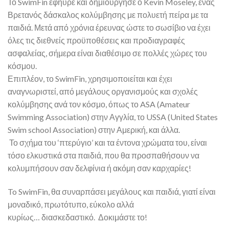
Το SwimFin εφηύρε και δημιούργησε ο Kevin Moseley, ένας
Βρετανός δάσκαλος κολύμβησης με πολυετή πείρα με τα
παιδιά. Μετά από χρόνια έρευνας ώστε το σωσίβιο να έχει
όλες τις διεθνείς προϋποθέσεις και προδιαγραφές
ασφαλείας, σήμερα είναι διαθέσιμο σε πολλές χώρες του
κόσμου.
Επιπλέον, το SwimFin, χρησιμοποιείται και έχει
αναγνωριστεί, από μεγάλους οργανισμούς και σχολές
κολύμβησης ανά τον κόσμο, όπως το ASA (Amateur
Swimming Association) στην Αγγλία, το USSA (United States
Swim school Association) στην Αμερική, και άλλα.
Το σχήμα του ‘πτερύγιο’ και τα έντονα χρώματα του, είναι
τόσο ελκυστικά στα παιδιά, που θα προσπαθήσουν να
κολυμπήσουν σαν δελφίνια ή ακόμη σαν καρχαρίες!
To SwimFin, θα συναρπάσει μεγάλους και παιδιά, γιατί είναι
μοναδικό, πρωτότυπο, εύκολο αλλά
κυρίως… διασκεδαστικό. Δοκιμάστε το!