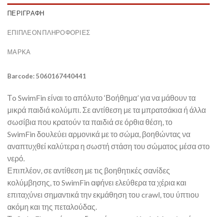
ΠΕΡΙΓΡΑΦΉ
ΕΠΙΠΛΈΟΝ ΠΛΗΡΟΦΟΡΊΕΣ
ΜΆΡΚΑ
Barcode: 5060167440441
Τo SwimFin είναι το απόλυτο ‘Βοήθημα’ για να μάθουν τα
μικρά παιδιά κολύμπι. Σε αντίθεση με τα μπρατσάκια ή άλλα
σωσίβια που κρατούν τα παιδιά σε όρθια θέση, το
SwimFin δουλεύει αρμονικά με το σώμα, βοηθώντας να
αναπτυχθεί καλύτερα η σωστή στάση του σώματος μέσα στο
νερό.
Επιπλέον, σε αντίθεση με τις βοηθητικές σανίδες
κολύμβησης, το SwimFin αφήνει ελεύθερα τα χέρια και
επιταχύνει σημαντικά την εκμάθηση του crawl, του ύπτιου
ακόμη και της πεταλούδας.