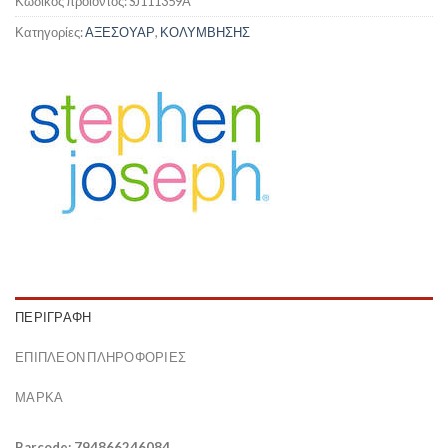
Κωδικός προϊόντος:
SJ111359A
Κατηγορίες:
ΑΞΕΣΟΥΑΡ
,
ΚΟΛΥΜΒΗΣΗΣ
ΠΕΡΙΓΡΑΦΉ
ΕΠΙΠΛΈΟΝ ΠΛΗΡΟΦΟΡΊΕΣ
ΜΆΡΚΑ
Barcode: 794866246084