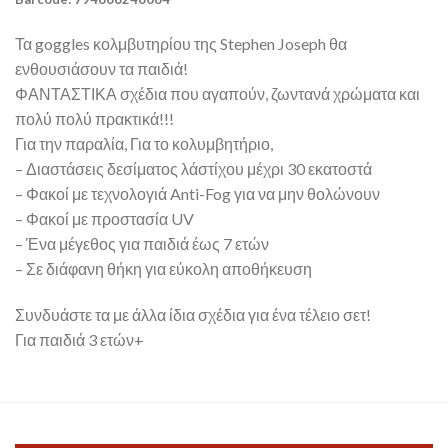
Τα goggles κολμβυτηρίου της Stephen Joseph θα
ενθουσιάσουν τα παιδιά!
ΦΑΝΤΑΣΤΙΚΑ σχέδια που αγαπούν, ζωντανά χρώματα και
πολύ πολύ πρακτικά!!!
Για την παραλία, Για το κολυμβητήριο,
– Διαστάσεις δεσίματος λάστίχου μέχρι 30 εκατοστά
– Φακοί με τεχνολογιά Anti-Fog για να μην θολώνουν
– Φακοί με προστασία UV
– Ένα μέγεθος για παιδιά έως 7 ετών
– Σε διάφανη θήκη για εύκολη αποθήκευση
Συνδυάστε τα με άλλα ίδια σχέδια για ένα τέλειο σετ!
Για παιδιά 3 ετών+