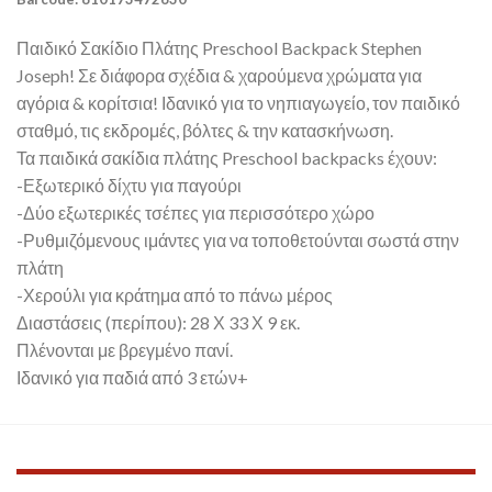
Παιδικό Σακίδιο Πλάτης Preschool Backpack Stephen
Joseph! Σε διάφορα σχέδια & χαρούμενα χρώματα για
αγόρια & κορίτσια! Ιδανικό για το νηπιαγωγείο, τον παιδικό
σταθμό, τις εκδρομές, βόλτες & την κατασκήνωση.
Τα παιδικά σακίδια πλάτης Preschool backpacks έχουν:
-Εξωτερικό δίχτυ για παγούρι
-Δύο εξωτερικές τσέπες για περισσότερο χώρο
-Ρυθμιζόμενους ιμάντες για να τοποθετούνται σωστά στην
πλάτη
-Χερούλι για κράτημα από το πάνω μέρος
Διαστάσεις (περίπου): 28 Χ 33 Χ 9 εκ.
Πλένονται με βρεγμένο πανί.
Ιδανικό για παδιά από 3 ετών+