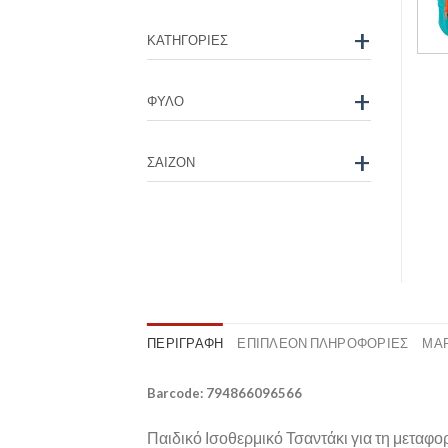
+
ΚΑΤΗΓΟΡΊΕΣ
+
ΦΎΛΟ
+
ΣΑΙΖΌΝ
ΠΕΡΙΓΡΑΦΉ
ΕΠΙΠΛΈΟΝ ΠΛΗΡΟΦΟΡΊΕΣ
ΜΆ
Barcode: 794866096566
Παιδικό Ισοθερμικό Τσαντάκι για τη μεταφο