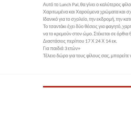
Αυτό το Lunch Pal, θα γίνει ο καλύτερος φί
Χαριτωμένα και Χαρούμενα χρώματα και σχέ
Ιδανικό για το σχολείο, την εκδρομή, την κα
Το τσαντάκι έχει δύο θέσεις για φαγητό, χ
να το κρεμούν στον ώμο. Στέκεται σε όρθια 
Διαστάσεις περίπου 17 Χ 24 Χ 14 εκ.
Για παιδιά 3 ετών+
Τέλειο δώρο για τους φίλους σας, μπορείτε