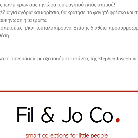
λος των μικρών σας την ώρα του φαγητού εκτός σπιτιού!
δια για αγόρια και κορίτσια, θα κρατήσει το φαγητό φρέσκο και
τασκήνωση ή τα sports.
αρτοπετσέτες ή/και κουταλοπίρουνα. Επίσης διαθέτει προσαρμοζό
θέση.
 να το συνδυάσετε με αξεσουάρ και τσάντες της Stephen Joseph 