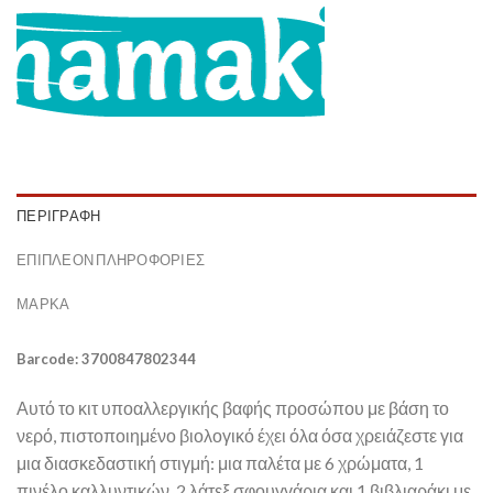
ΠΕΡΙΓΡΑΦΉ
ΕΠΙΠΛΈΟΝ ΠΛΗΡΟΦΟΡΊΕΣ
ΜΆΡΚΑ
Barcode: 3700847802344
Αυτό το κιτ υποαλλεργικής βαφής προσώπου με βάση το
νερό, πιστοποιημένο βιολογικό έχει όλα όσα χρειάζεστε για
μια διασκεδαστική στιγμή: μια παλέτα με 6 χρώματα, 1
πινέλο καλλυντικών, 2 λάτεξ σφουγγάρια και 1 βιβλιαράκι με