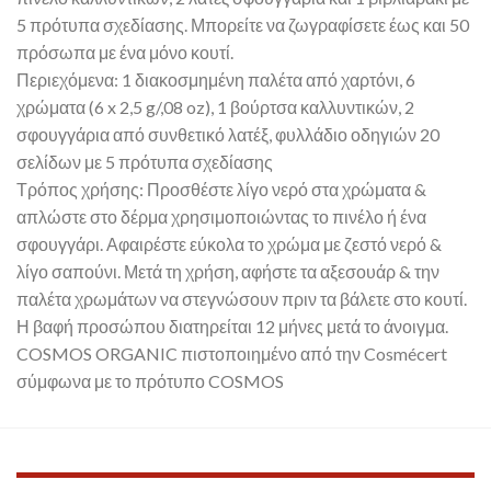
5 πρότυπα σχεδίασης. Μπορείτε να ζωγραφίσετε έως και 50
πρόσωπα με ένα μόνο κουτί.
Περιεχόμενα: 1 διακοσμημένη παλέτα από χαρτόνι, 6
χρώματα (6 x 2,5 g/,08 oz), 1 βούρτσα καλλυντικών, 2
σφουγγάρια από συνθετικό λατέξ, φυλλάδιο οδηγιών 20
σελίδων με 5 πρότυπα σχεδίασης
Τρόπος χρήσης: Προσθέστε λίγο νερό στα χρώματα &
απλώστε στο δέρμα χρησιμοποιώντας το πινέλο ή ένα
σφουγγάρι. Αφαιρέστε εύκολα το χρώμα με ζεστό νερό &
λίγο σαπούνι. Μετά τη χρήση, αφήστε τα αξεσουάρ & την
παλέτα χρωμάτων να στεγνώσουν πριν τα βάλετε στο κουτί.
Η βαφή προσώπου διατηρείται 12 μήνες μετά το άνοιγμα.
COSMOS ORGANIC πιστοποιημένο από την Cosmécert
σύμφωνα με το πρότυπο COSMOS