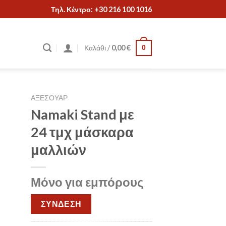
Τηλ. Κέντρο: +30 216 100 1016
Καλάθι /
0,00
€
0
ΑΞΕΣΟΥΑΡ
Namaki Stand με
24 τμχ μάσκαρα
μαλλιών
Μόνο για εμπόρους
ΣΥΝΔΕΣΗ