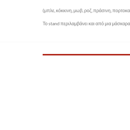
(μπλε, κόκκινη, μωβ, ροζ, πράσινη, πορτοκαλ
Το stand περιλαμβάνει και από μια μάσκαρα