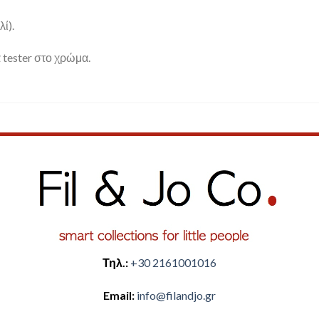
ί).
 tester στο χρώμα.
Τηλ.:
+30 2161001016
Email:
​info@filandjo.gr