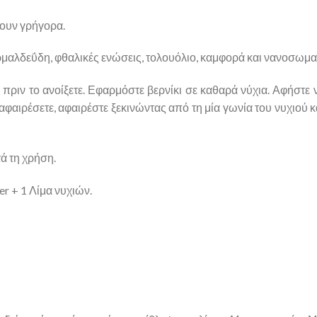
νουν γρήγορα.
μαλδεΰδη, φθαλικές ενώσεις, τολουόλιο, καμφορά και νανοσωματ
πριν το ανοίξετε. Εφαρμόστε βερνίκι σε καθαρά νύχια. Αφήστε
 αφαιρέσετε, αφαιρέστε ξεκινώντας από τη μία γωνία του νυχιού κ
τά τη χρήση.
er + 1 Λίμα νυχιών.