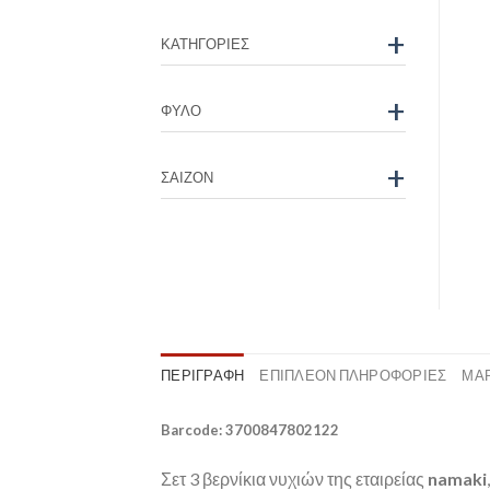
+
ΚΑΤΗΓΟΡΊΕΣ
+
ΦΎΛΟ
+
ΣΑΙΖΌΝ
ΠΕΡΙΓΡΑΦΉ
ΕΠΙΠΛΈΟΝ ΠΛΗΡΟΦΟΡΊΕΣ
ΜΆ
Barcode: 3700847802122
Σετ 3 βερνίκια νυχιών της εταιρείας
namaki