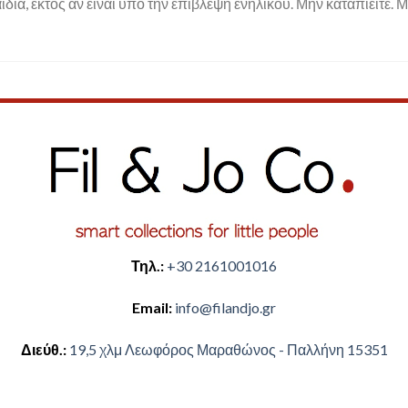
ιδιά, εκτός αν είναι υπό την επίβλεψη ενηλίκου. Μην καταπιείτε. 
Τηλ.:
+30 2161001016
Email:
​info@filandjo.gr
Διεύθ.:
​​19,5 χλμ Λεωφόρος Μαραθώνος - ​​Παλλήνη 15351