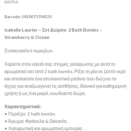
ΜΆΡΚΑ
Barcode: 5420071704235
Isabelle Laurier – Σετ Δώρου 2 Bath Bombs –
Strawberry & Ocean
Συσκευασία 6 τεμαχίων.
Χαρίστε στον εαυτό σας στιγμές χαλάρωσης με αυτό το
αρωματικό σετ από 2 bath bombs. Ρίξτε τη μία σε ζεστό νερό
και απολαύστε ένα απολαυστικό μπάνιο που διώχνει το
άγχος και αναζωογονεί τις αισθήσεις. Ιδανικό για καθημερινή
χρήση ή ως ένα μικρό, ευωδιαστό δώρο.
Χαρακτηριστικά:
• Περιέχει: 2 bath bombs
• Άρωμα: Φράουλα & Ωκεανός
• Χαλαρωτική και αρωματική εμπειρία