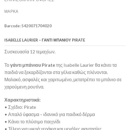
ΜΆΡΚΑ
Barcode: 5420071704020
ISABELLE LAURIER – ΓΆΝΤΙ ΜΠΆΝΙΟΥ PIRATE
Συσκευασία 12 τεμαχίων.
Το
γάντι μπάνιου Pirate
της Isabelle Laurier θα κάνει τα
παιδιά να ξεκαρδίζονται στα γέλια καθώς πλένονται.
Μαλακό, ασφαλές και χαριτωμένο, μετατρέπει το μπάνιο σε
χαρούμενη ρουτίνα.
Χαρακτηριστικά:
• Σχέδιο: Pirate
• Απαλό ύφασμα – ιδανικό για παιδικό δέρμα
• Κάνει το πλύσιμο παιχνίδι
• Τέλειο για μικρά χεράκια και μεγάλες φαντασίες