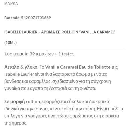
ΜΆΡΚΑ
Barcode: 5420071703689
ISABELLE LAURIER – ΆΡΩΜΑ ΣΕ ROLL-ON “VANILLA CARAMEL”
(10ML)
Συσκευασία 39 τεμαχίων + 1 tester.
Απαλό & γλυκό.
Το
Vanilla Caramel Eau de Toilette
της
Isabelle Laurier είναι ένα λαχταριστό άρωμα με νότες
βανίλιας και καραμέλας, σχεδιασμένο για τη σύγχρονη
γυναίκα που αγαπά τη ζεστασιά και τη φινέτσα.
Σε μορφή roll-on
, εφαρμόζεται εύκολα και διακριτικά –
ιδανικό για την τσάντα, το νεσεσέρ ή την τσέπη. Είναι η τέλεια
επιλογή για γρήγορες ανανεώσεις αρώματος στη διάρκεια
της ημέρας.