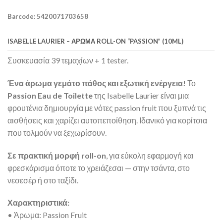
Barcode: 5420071703658
ISABELLE LAURIER – ΆΡΩΜΑ ROLL-ON “PASSION” (10ML)
Συσκευασία 39 τεμαχίων + 1 tester.
Ένα άρωμα γεμάτο πάθος και εξωτική ενέργεια!
Το
Passion Eau de Toilette
της Isabelle Laurier είναι μια
φρουτένια δημιουργία με νότες passion fruit που ξυπνά τις
αισθήσεις και χαρίζει αυτοπεποίθηση. Ιδανικό για κορίτσια
που τολμούν να ξεχωρίσουν.
Σε πρακτική μορφή roll-on
, για εύκολη εφαρμογή και
φρεσκάρισμα όποτε το χρειάζεσαι — στην τσάντα, στο
νεσεσέρ ή στο ταξίδι.
Χαρακτηριστικά:
• Άρωμα: Passion Fruit