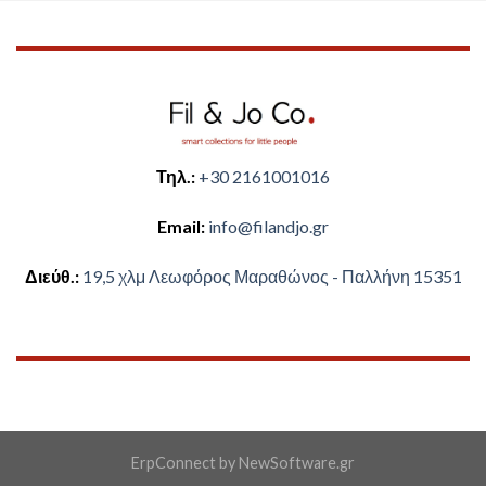
Τηλ.:
+30 2161001016
Email:
​info@filandjo.gr
Διεύθ.:
​​19,5 χλμ Λεωφόρος Μαραθώνος - ​​Παλλήνη 15351
ErpConnect
by
NewSoftware.gr