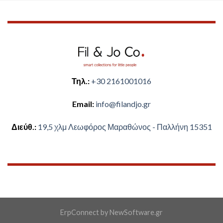
Τηλ.:
+30 2161001016
Email:
​info@filandjo.gr
Διεύθ.:
​​19,5 χλμ Λεωφόρος Μαραθώνος - ​​Παλλήνη 15351
ErpConnect
by
NewSoftware.gr