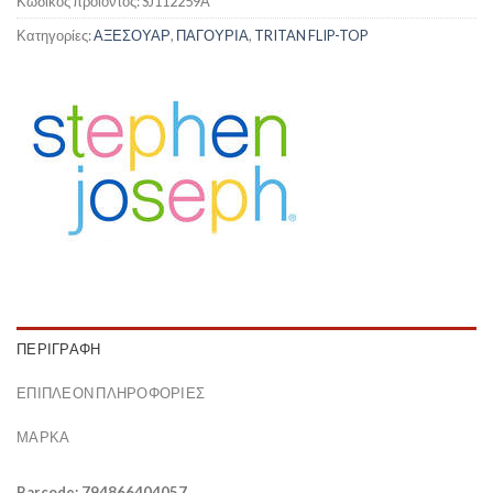
Κωδικός προϊόντος:
SJ112259A
Κατηγορίες:
ΑΞΕΣΟΥΑΡ
,
ΠΑΓΟΥΡΙΑ
,
TRITAN FLIP-TOP
ΠΕΡΙΓΡΑΦΉ
ΕΠΙΠΛΈΟΝ ΠΛΗΡΟΦΟΡΊΕΣ
ΜΆΡΚΑ
Barcode: 794866404057