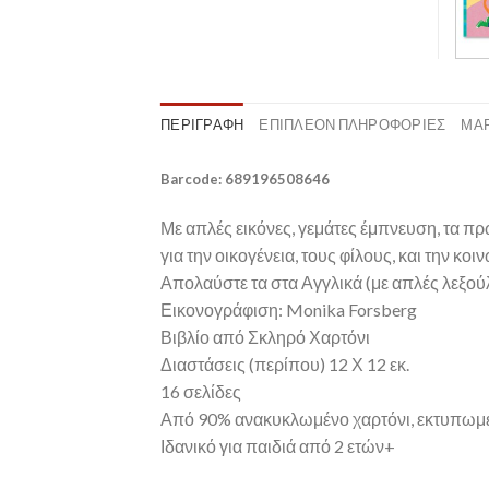
ΠΕΡΙΓΡΑΦΉ
ΕΠΙΠΛΈΟΝ ΠΛΗΡΟΦΟΡΊΕΣ
ΜΆ
Barcode: 689196508646
Με απλές εικόνες, γεμάτες έμπνευση, τα πρ
για την οικογένεια, τους φίλους, και την κο
Απολαύστε τα στα Αγγλικά (με απλές λεξούλε
Εικονογράφιση: Monika Forsberg
Βιβλίο από Σκληρό Χαρτόνι
Διαστάσεις (περίπου) 12 Χ 12 εκ.
16 σελίδες
Από 90% ανακυκλωμένο χαρτόνι, εκτυπωμέν
Ιδανικό για παιδιά από 2 ετών+