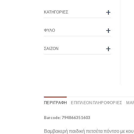
+
ΚΑΤΗΓΟΡΊΕΣ
+
ΦΎΛΟ
+
ΣΑΙΖΌΝ
ΠΕΡΙΓΡΑΦΉ
ΕΠΙΠΛΈΟΝ ΠΛΗΡΟΦΟΡΊΕΣ
ΜΆ
Barcode: 794866351603
Βαμβακερή παιδική πετσέτα πόντσο με κουκο