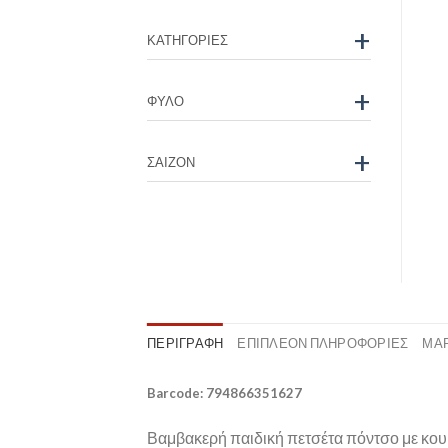
+
ΚΑΤΗΓΟΡΊΕΣ
+
ΦΎΛΟ
+
ΣΑΙΖΌΝ
ΠΕΡΙΓΡΑΦΉ
ΕΠΙΠΛΈΟΝ ΠΛΗΡΟΦΟΡΊΕΣ
ΜΆ
Barcode: 794866351627
Βαμβακερή παιδική πετσέτα πόντσο με κουκο