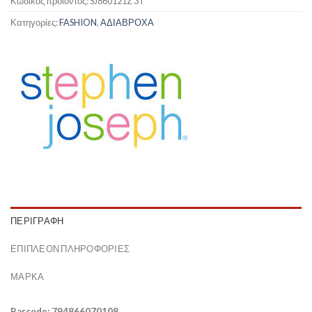
Κωδικός προϊόντος:
SJ860121Z 3T
Κατηγορίες:
FASHION
,
ΑΔΙΑΒΡΟΧΑ
ΠΕΡΙΓΡΑΦΉ
ΕΠΙΠΛΈΟΝ ΠΛΗΡΟΦΟΡΊΕΣ
ΜΆΡΚΑ
Barcode: 794866070108