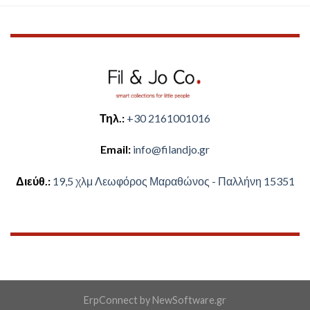
Τηλ.:
+30 2161001016
Email:
​info@filandjo.gr
Διεύθ.:
​​19,5 χλμ Λεωφόρος Μαραθώνος - ​​Παλλήνη 15351
ErpConnect
by
NewSoftware.gr